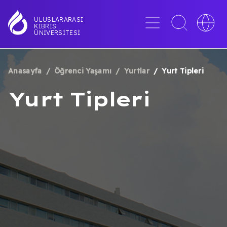
Ana
içeriğe
Menü
Toggle
Toggle
ULUSLARARASI
KIBRIS
atla
search
languag
ÜNIVERSITESI
interface
switche
Anasayfa
Öğrenci Yaşamı
Yurtlar
Yurt Tipleri
SAYFA
Yurt Tipleri
YOLU