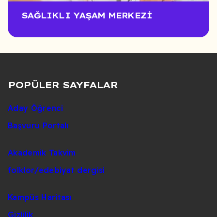
SAĞLIKLI YAŞAM MERKEZI
POPÜLER SAYFALAR
Aday Öğrenci
Başvuru Portalı
Akademik Takvim
folklor/edebiyat dergisi
Kampüs Haritası
Gizlilik